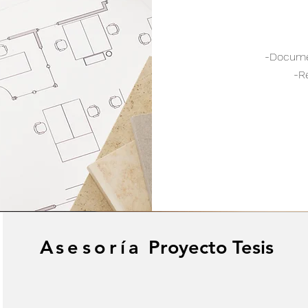
-D
ocume
-
R
Asesoría
Proyecto Tesis