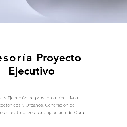
esoría
Proyecto
Ejecutivo
ía y Ejecución
de
proyectos
ejecutivos
tectónicos
y Urbanos,
Generación
de
tos
Constructivos
para
ejecución
de Obra.