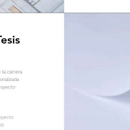
esis
la carrera
onalizada
royecto
oyecto
ivo