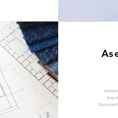
As
Asesor
Arqui
Documen