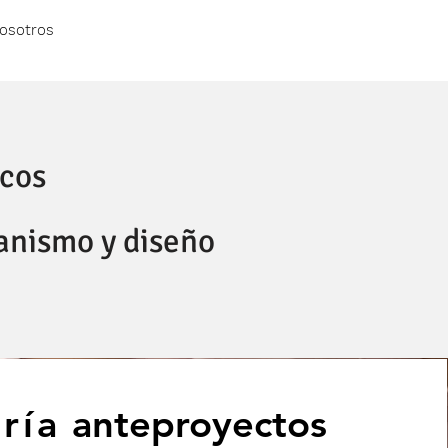
osotros
icos
banismo y diseño
ría
anteproyectos